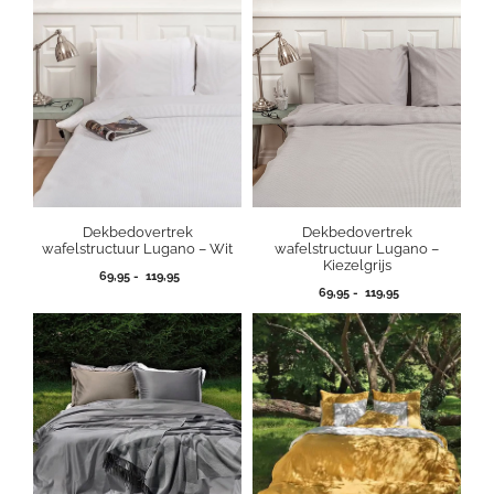
Dekbedovertrek
Dekbedovertrek
wafelstructuur Lugano – Wit
wafelstructuur Lugano –
Kiezelgrijs
Prijsklasse:
69,95
-
119,95
Prijsklasse:
69,95
69,95
-
119,95
69,95
tot
tot
119,95
119,95