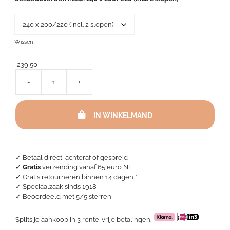
275,00
Wissen
239,50
-
+
Dekbedovertrek
percal
katoen
IN WINKELMAND
-
Street
Art
aantal
✓ Betaal direct, achteraf of gespreid
✓
Gratis
verzending vanaf 65 euro NL
✓ Gratis retourneren binnen 14 dagen *
✓ Speciaalzaak sinds 1918
✓
Beoordeeld met 5/5 sterren
Splits je aankoop in 3 rente-vrije betalingen.