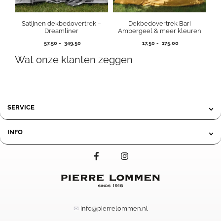
Satijnen dekbedovertrek –
Dekbedovertrek Bari
Dreamliner
Ambergeel & meer kleuren
Prijsklasse:
Prijsklasse:
57,50
-
349,50
17,50
-
175,00
57,50
17,50
Wat onze klanten zeggen
tot
tot
349,50
175,00
SERVICE
INFO
✉
info@pierrelommen.nl