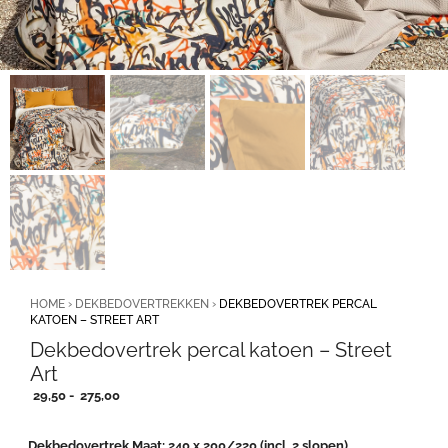
HOME
›
DEKBEDOVERTREKKEN
›
DEKBEDOVERTREK PERCAL
KATOEN – STREET ART
Dekbedovertrek percal katoen – Street
Art
Prijsklasse:
29,50
-
275,00
29,50
tot
Dekbedovertrek Maat
240 x 200/220 (incl. 2 slopen)