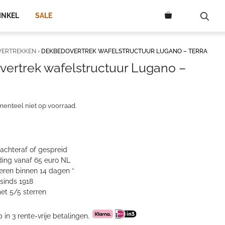
INKEL
SALE
VERTREKKEN
›
DEKBEDOVERTREK WAFELSTRUCTUUR LUGANO – TERRA
ertrek wafelstructuur Lugano –
menteel niet op voorraad.
 achteraf of gespreid
ing vanaf 65 euro NL
neren binnen 14 dagen *
sinds 1918
et 5/5 sterren
p in 3 rente-vrije betalingen.