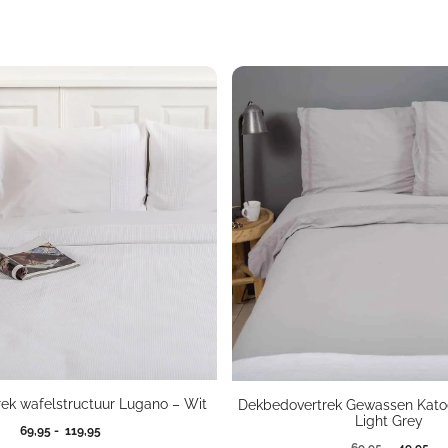
ek wafelstructuur Lugano – Wit
Dekbedovertrek Gewassen Kato
Light Grey
Prijsklasse:
69,95
-
119,95
Oorspron
Hui
69,95
49,95