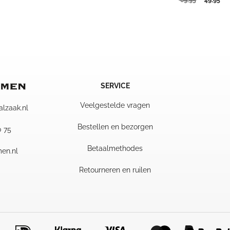
69,95
prijs
pri
tot
was:
is:
119,95
69,95.
49,
SERVICE
Veelgestelde vragen
alzaak.nl
Bestellen en bezorgen
0 75
Betaalmethodes
en.nl
Retourneren en ruilen