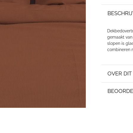
BESCHRIJ
Dekbedovertr
gemaakt van 
slopen is glad
combineren m
OVER DI
BEOORDE