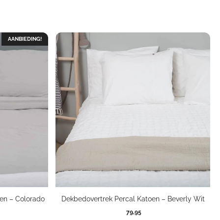
AANBIEDING!
en – Colorado
Dekbedovertrek Percal Katoen – Beverly Wit
79,95
kelijke
dige