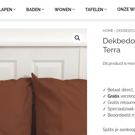
ONZE W
LAPEN
BADEN
WONEN
TAFELEN
HOME
›
DEKBEDO
Dekbedov
Terra
Dit product is mo
✓ Betaal direct,
✓
Gratis
verzend
✓ Gratis retour
✓ Speciaalzaak 
✓
Beoordeeld m
Splits je aankoo