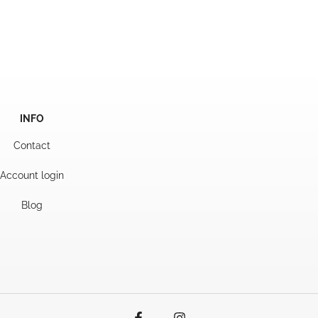
js
95.
INFO
Contact
Account login
Blog