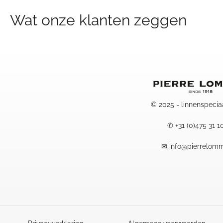
59,95
tot
Wat onze klanten zeggen
119,95
© 2025 - linnenspecia
✆
+31 (0)475 31 1
✉
info@pierrelomm