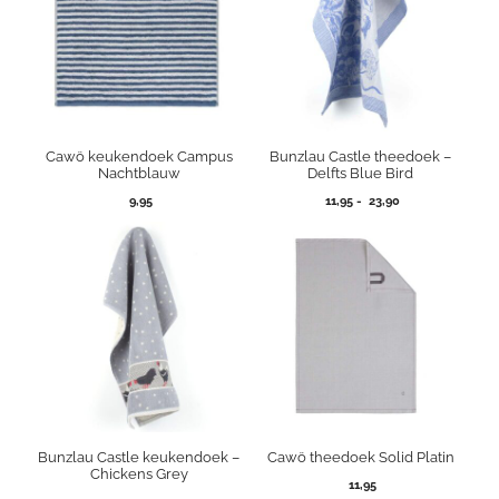
Cawö keukendoek Campus
Bunzlau Castle theedoek –
Nachtblauw
Delfts Blue Bird
Prijsklasse:
9,95
11,95
-
23,90
11,95
tot
23,90
Bunzlau Castle keukendoek –
Cawö theedoek Solid Platin
Chickens Grey
11,95