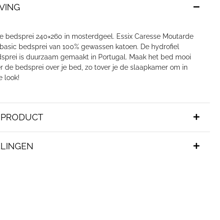
VING
xe bedsprei 240×260 in mosterdgeel. Essix Caresse Moutarde
 basic bedsprei van 100% gewassen katoen. De hydrofiel
sprei is duurzaam gemaakt in Portugal. Maak het bed mooi
r de bedsprei over je bed, zo tover je de slaapkamer om in
e look!
T PRODUCT
LINGEN