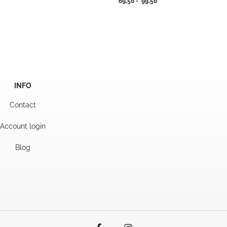
jsklasse:
Prijsklasse:
69,50
-
99,50
,95
69,50
tot
9,95
99,50
INFO
Contact
Account login
Blog