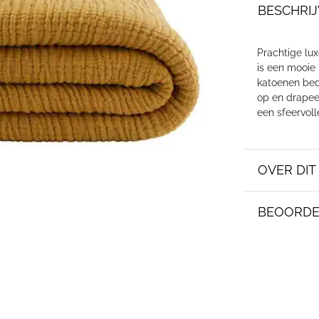
BESCHRIJ
Prachtige lu
is een mooie
katoenen bed
op en drapee
een sfeervoll
OVER DI
BEOORDE