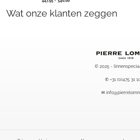
Prijsklasse:
447,95
-
540,00
447,95
Wat onze klanten zeggen
tot
540,00
© 2025 - linnenspecia
✆
+31 (0)475 31 1
✉
info@pierrelomm