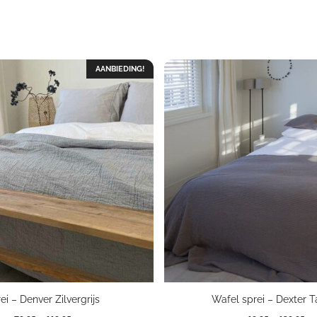
AANBIEDING!
ei – Denver Zilvergrijs
Wafel sprei – Dexter 