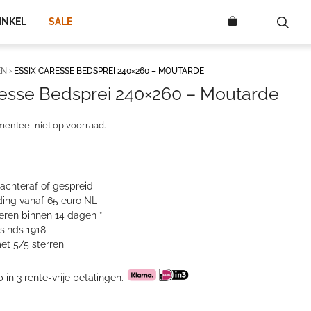
INKEL
SALE
EN
›
ESSIX CARESSE BEDSPREI 240×260 – MOUTARDE
resse Bedsprei 240×260 – Moutarde
menteel niet op voorraad.
 achteraf of gespreid
ing vanaf 65 euro NL
neren binnen 14 dagen *
sinds 1918
et 5/5 sterren
p in 3 rente-vrije betalingen.