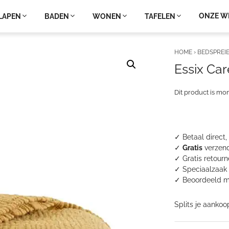
ONZE W
LAPEN
BADEN
WONEN
TAFELEN
HOME
›
BEDSPREI
Essix Ca
Dit product is mo
✓ Betaal direct,
✓
Gratis
verzend
✓ Gratis retour
✓ Speciaalzaak 
✓
Beoordeeld m
Splits je aankoo