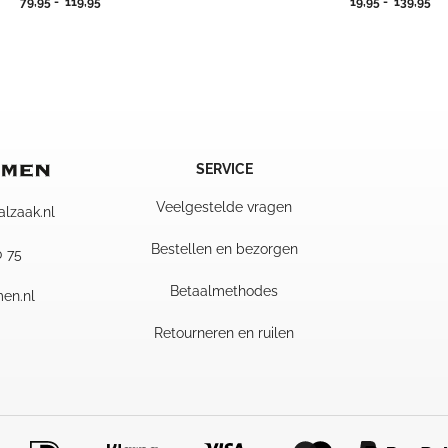
Prijsklasse:
Pri
79,95
-
119,95
19,95
-
139,95
79,95
19
tot
tot
119,95
13
SERVICE
Veelgestelde vragen
alzaak.nl
Bestellen en bezorgen
0 75
Betaalmethodes
en.nl
Retourneren en ruilen