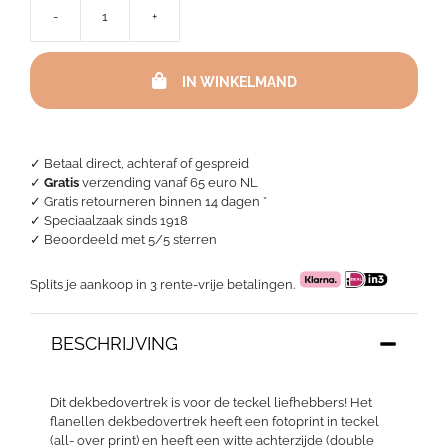
-
+
Flanellen
dekbedovertrek
Teckel
IN WINKELMAND
aantal
✓ Betaal direct, achteraf of gespreid
✓
Gratis
verzending vanaf 65 euro NL
✓ Gratis retourneren binnen 14 dagen *
✓ Speciaalzaak sinds 1918
✓
Beoordeeld met 5/5 sterren
Splits je aankoop in 3 rente-vrije betalingen.
BESCHRIJVING
Dit dekbedovertrek is voor de teckel liefhebbers! Het
flanellen dekbedovertrek heeft een fotoprint in teckel
(all- over print) en heeft een witte achterzijde (double