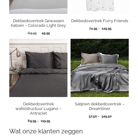
Dekbedovertrek Gewassen
Dekbedovertrek Furry Friends
Katoen – Colorado Light Grey
Prijsklasse:
74,95
-
149,95
Oorspronkelijke
Huidige
69,95
49,95
74,95
prijs
prijs
tot
was:
is:
149,95
69,95.
49,95.
Dekbedovertrek
Satijnen dekbedovertrek –
wafelstructuur Lugano –
Dreamliner
Antraciet
Prijsklasse:
57,50
-
349,50
Prijsklasse:
69,95
-
119,95
57,50
69,95
tot
Wat onze klanten zeggen
tot
349,50
119,95