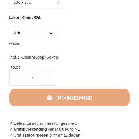
Laken Kleur
Wit
Wissen
Incl. 1 kussensloop (60×70)
50,00
-
+
Flanellen
lakenset
(In
IN WINKELMAND
4
kleuren)
aantal
✓ Betaal direct, achteraf of gespreid
✓
Gratis
verzending vanaf 65 euro NL
✓ Gratis retourneren binnen 14 dagen *