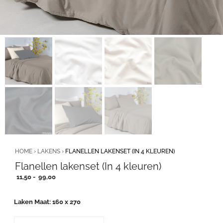
HOME
›
LAKENS
›
FLANELLEN LAKENSET (IN 4 KLEUREN)
Flanellen lakenset (In 4 kleuren)
Prijsklasse:
11,50
-
99,00
11,50
tot
Laken Maat
160 x 270
99,00