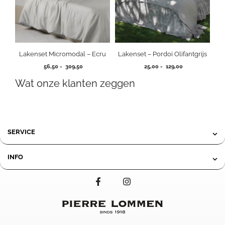
Lakenset Micromodal – Ecru
Lakenset – Pordoi Olifantgrijs
Prijsklasse:
Prijsklasse:
56,50
-
309,50
25,00
-
129,00
56,50
25,00
Wat onze klanten zeggen
tot
tot
309,50
129,00
SERVICE
INFO