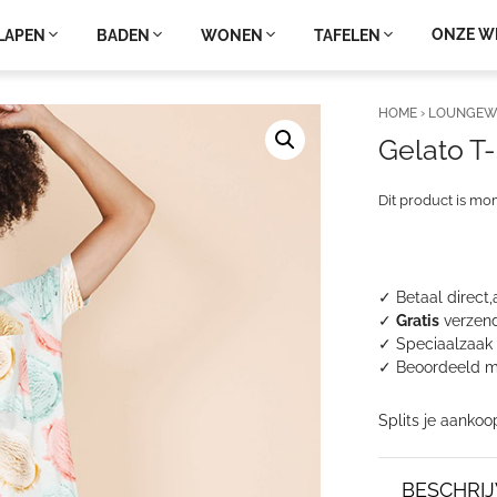
ONZE W
LAPEN
BADEN
WONEN
TAFELEN
HOME
›
LOUNGEW
Gelato T
Dit product is mo
✓ Betaal direct,
✓
Gratis
verzend
✓ Speciaalzaak 
✓
Beoordeeld m
Splits je aankoo
BESCHRIJ