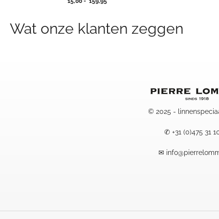
Prijsklasse:
15,00
-
159,95
15,00
tot
Wat onze klanten zeggen
159,95
© 2025 - linnenspecia
✆
+31 (0)475 31 1
✉
info@pierrelomm