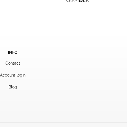
Prijsklasse:
59,95
-
119,95
jsklasse:
59,95
,95
tot
119,95
9,95
INFO
Contact
Account login
Blog