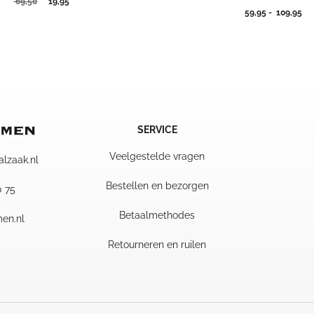
Oorspronkelijke
Huidige
69,50
19,95
Pri
59,95
-
109,95
prijs
prijs
59
was:
is:
tot
69,50.
19,95.
10
SERVICE
Veelgestelde vragen
alzaak.nl
Bestellen en bezorgen
0 75
Betaalmethodes
en.nl
Retourneren en ruilen