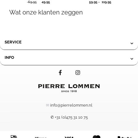
Oorspronkelijke
Huidige
Prijsklasse:
69,95
49,95
59,95
-
119,95
prijs
prijs
59,95
Wat onze klanten zeggen
was:
is:
tot
69,95.
49,95.
119,95
SERVICE
INFO
✉
info@pierrelommen.nl
✆ +31 (0)475 31 10 75