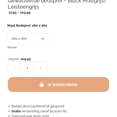
Gewatteerde bedsprei – Block Muisgrijs/
Leisteengrijs
Prijsklasse:
17,95
-
109,95
17,95
tot
Maat Bedsprei
260 x 260
109,95
Wissen
Oorspronkelijke
Huidige
175,00
109,95
prijs
prijs
-
+
was:
is:
Gewatteerde
175,00.
109,95.
bedsprei
-
IN WINKELMAND
Block
Muisgrijs/
Leisteengrijs
aantal
✓ Betaal direct,achteraf of gespreid
✓
Gratis
verzending vanaf 65 euro NL
✓ Speciaalzaak sinds 1918