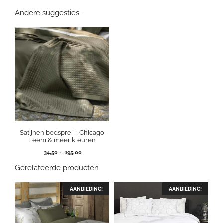
Andere suggesties…
Satijnen bedsprei – Chicago
Leem & meer kleuren
Prijsklasse:
34,50
-
195,00
34,50
Gerelateerde producten
tot
195,00
AANBIEDING!
AANBIEDING!