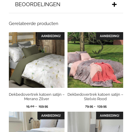
BEOORDELINGEN
Gerelateerde producten
AANBIEDING!
AANBIEDING!
Dekbedovertrek katoen satijn –
Dekbedovertrek katoen satijn –
Merano Zilver
Stelvio Rood
Prijsklasse:
Prijsklasse:
15,00
-
159,95
79,95
-
139,95
15,00
79,95
tot
tot
AANBIEDING!
AANBIEDING!
159,95
139,95