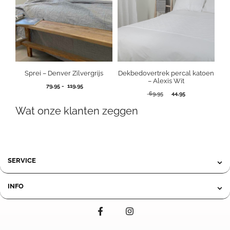
Sprei – Denver Zilvergrijs
Dekbedovertrek percal katoen
– Alexis Wit
Prijsklasse:
79,95
-
119,95
Oorspronkelijke
Huidige
79,95
69,95
44,95
prijs
prijs
tot
Wat onze klanten zeggen
was:
is:
119,95
69,95.
44,95.
SERVICE
INFO