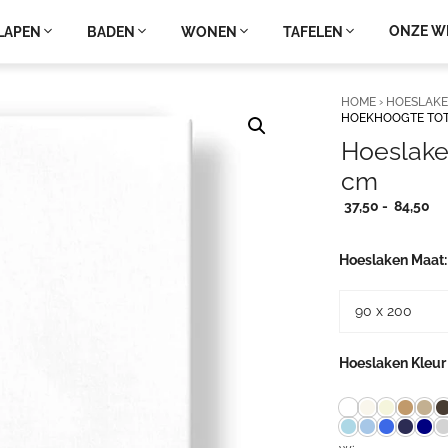
ONZE W
LAPEN
BADEN
WONEN
TAFELEN
HOME
›
HOESLAK
HOEKHOOGTE TOT
Hoeslake
cm
Pri
37,50
-
84,50
37
tot
Hoeslaken Maat
84
Hoeslaken Kleur