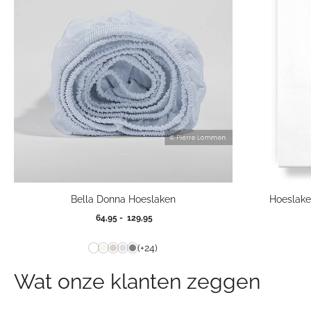
Bella Donna Hoeslaken
Hoeslake
Prijsklasse:
64,95
-
129,95
64,95
tot
(+24)
129,95
Wat onze klanten zeggen