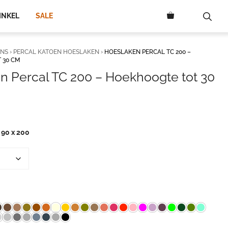
84,50
INKEL
SALE
ENS
›
PERCAL KATOEN HOESLAKEN
›
HOESLAKEN PERCAL TC 200 –
 30 CM
n Percal TC 200 – Hoekhoogte tot 30
jsklasse:
,50
90 x 200
,50