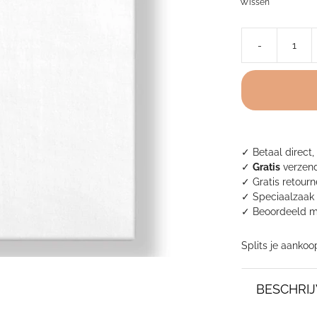
Wissen
-
Hoeslaken
Percal
TC
200
-
Hoekhoogte
tot
✓ Betaal direct,
30
✓
Gratis
verzend
cm
✓ Gratis retour
aantal
✓ Speciaalzaak 
✓
Beoordeeld m
Splits je aankoo
BESCHRIJ