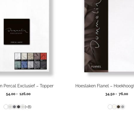
n Percal Exclusief – Topper
Hoeslaken Flanel – Hoekhoog
Prijsklasse:
Pri
54,00
-
126,00
34,50
-
76,00
54,00
34,
tot
tot
(+8)
126,00
76,