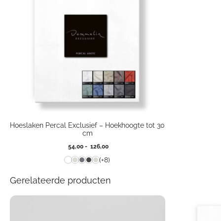
Hoeslaken Percal Exclusief – Hoekhoogte tot 30
cm
Prijsklasse:
54,00
-
126,00
54,00
(+8)
tot
126,00
Gerelateerde producten