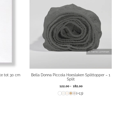
te tot 30 cm
Bella Donna Piccola Hoeslaken Splittopper – 1
Split
jsklasse:
Prijsklasse:
122,00
-
182,00
50
122,00
(+13)
tot
00
182,00