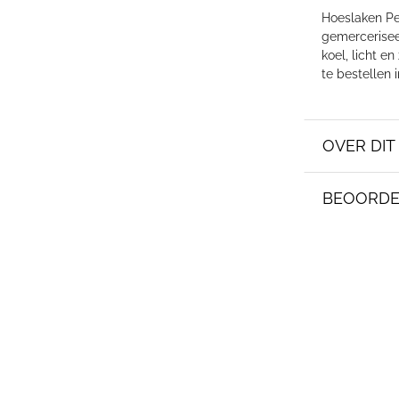
Hoeslaken P
gemercerisee
koel, licht e
te bestellen 
OVER DI
BEOORDE