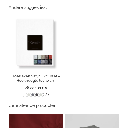
Andere suggesties…
Hoeslaken Satijn Exclusief –
Hoekhoogte tot 30 cm
Prijsklasse:
78,00
-
149,50
78,00
(+8)
tot
149,50
Gerelateerde producten