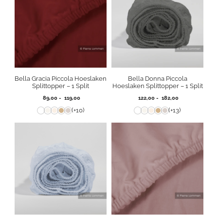
Bella Gracia Piccola Hoeslaken
Bella Donna Piccola
Splittopper – 1 Split
Hoeslaken Splittopper – 1 Split
Prijsklasse:
Prijsklasse:
89,00
-
119,00
122,00
-
182,00
89,00
122,00
(+10)
(+13)
tot
tot
119,00
182,00