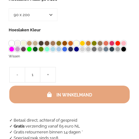
100,00
Hoeslaken Kleur
Wissen
-
+
Hoeslaken
Satijn
TC
IN WINKELMAND
300
-
Hoekhoogte
tot
30
✓ Betaal direct, achteraf of gespreid
cm
✓
Gratis
verzending vanaf 65 euro NL
aantal
✓ Gratis retourneren binnen 14 dagen *
✓ Speciaalzaak sinds 1918