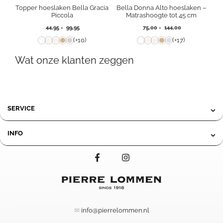
Topper hoeslaken Bella Gracia
Bella Donna Alto hoeslaken –
Piccola
Matrashoogte tot 45 cm
Prijsklasse:
Prijsklasse:
44,95
-
99,95
75,00
-
144,00
44,95
75,00
(+10)
(+17)
tot
tot
99,95
144,00
Wat onze klanten zeggen
SERVICE
INFO
✉
info@pierrelommen.nl