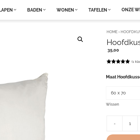
ONZE W
LAPEN
BADEN
WONEN
TAFELEN
HOME
›
HOOFDKU
Hoofdku
35,00
(
1
kla
5.00
out of
5
Maat Hoofdkuss
Wissen
-
Hoofdkussen
Kapok
aantal