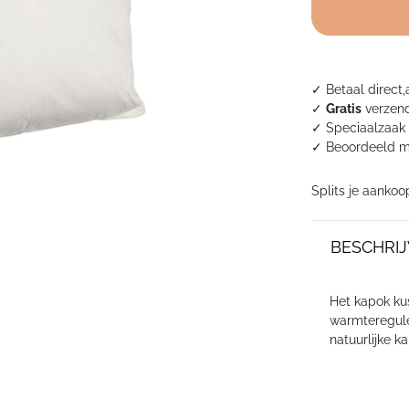
✓ Betaal direct,
✓
Gratis
verzend
✓ Speciaalzaak 
✓
Beoordeeld m
Splits je aankoo
BESCHRIJ
Het kapok ku
warmteregule
natuurlijke k