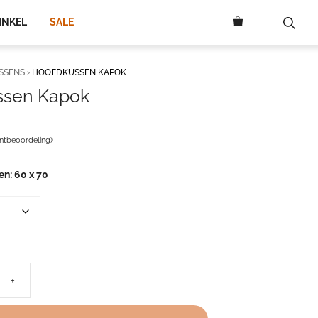
INKEL
SALE
SSENS
›
HOOFDKUSSEN KAPOK
ssen Kapok
ntbeoordeling)
en
60 x 70
+