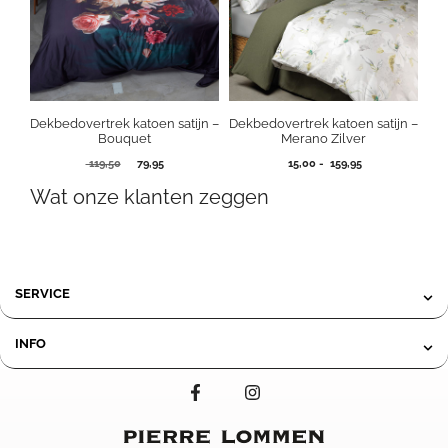
Dekbedovertrek katoen satijn –
Dekbedovertrek katoen satijn –
Bouquet
Merano Zilver
Oorspronkelijke
Huidige
Prijsklasse:
119,50
79,95
15,00
-
159,95
prijs
prijs
15,00
Wat onze klanten zeggen
was:
is:
tot
119,50.
79,95.
159,95
SERVICE
INFO