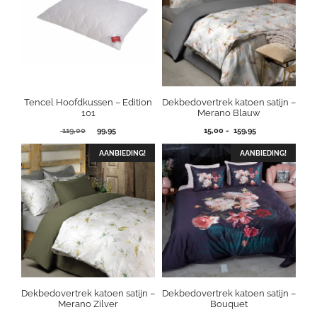
Tencel Hoofdkussen – Edition
Dekbedovertrek katoen satijn –
101
Merano Blauw
Oorspronkelijke
Huidige
Prijsklasse:
119,00
99,95
15,00
-
159,95
prijs
prijs
15,00
was:
is:
tot
AANBIEDING!
AANBIEDING!
119,00.
99,95.
159,95
Dekbedovertrek katoen satijn –
Dekbedovertrek katoen satijn –
Merano Zilver
Bouquet