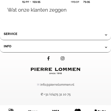
Prijsklasse:
Oorspronkelijke
Huidige
15,00
-
159,95
119,50
79,95
15,00
prijs
prijs
Wat onze klanten zeggen
tot
was:
is:
159,95
119,50.
79,95.
SERVICE
INFO
✉
info@pierrelommen.nl
✆ +31 (0)475 31 10 75