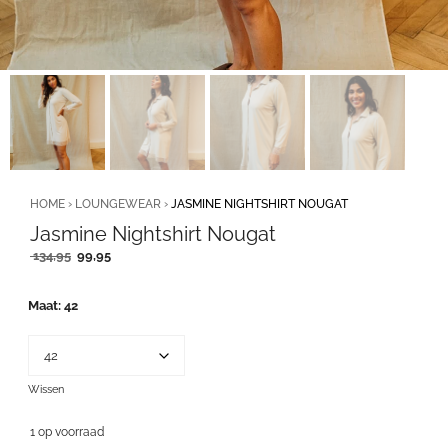
HOME
›
LOUNGEWEAR
›
JASMINE NIGHTSHIRT NOUGAT
Jasmine Nightshirt Nougat
Oorspronkelijke
Huidige
134,95
99,95
prijs
prijs
was:
is:
Maat
42
134,95.
99,95.
Wissen
1 op voorraad