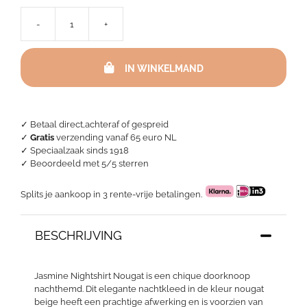
-
+
Jasmine
Nightshirt
Nougat
IN WINKELMAND
aantal
✓ Betaal direct,achteraf of gespreid
✓
Gratis
verzending vanaf 65 euro NL
✓ Speciaalzaak sinds 1918
✓
Beoordeeld met 5/5 sterren
Splits je aankoop in 3 rente-vrije betalingen.
BESCHRIJVING
Jasmine Nightshirt Nougat is een chique doorknoop
nachthemd. Dit elegante nachtkleed in de kleur nougat
beige heeft een prachtige afwerking en is voorzien van