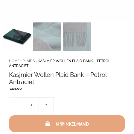
HOME
›
PLAIDS
›
KASJMIER WOLLEN PLAID BANK – PETROL
ANTRACIET
Kasjmier Wollen Plaid Bank – Petrol
Antraciet
149,00
-
+
Kasjmier
Wollen
Plaid
IN WINKELMAND
Bank
-