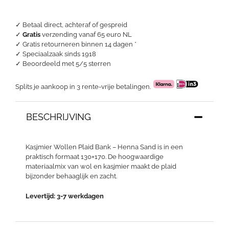
Petrol
Antraciet
aantal
✓ Betaal direct, achteraf of gespreid
✓
Gratis
verzending vanaf 65 euro NL
✓ Gratis retourneren binnen 14 dagen *
✓ Speciaalzaak sinds 1918
✓
Beoordeeld met 5/5 sterren
Splits je aankoop in 3 rente-vrije betalingen.
BESCHRIJVING
Kasjmier Wollen Plaid Bank – Henna Sand is in een
praktisch formaat 130×170. De hoogwaardige
materiaalmix van wol en kasjmier maakt de plaid
bijzonder behaaglijk en zacht.
Levertijd: 3-7 werkdagen