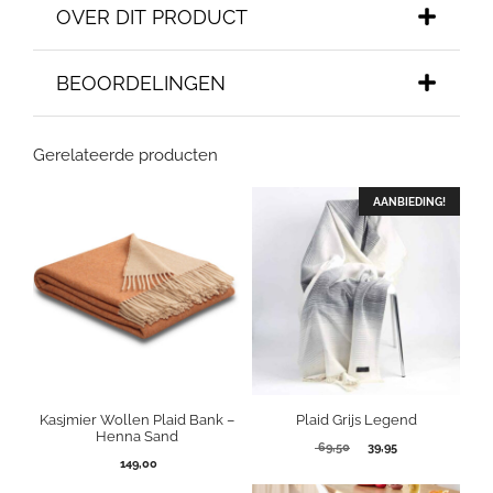
OVER DIT PRODUCT
BEOORDELINGEN
Gerelateerde producten
AANBIEDING!
Kasjmier Wollen Plaid Bank –
Plaid Grijs Legend
Henna Sand
Oorspronkelijke
Huidige
69,50
39,95
149,00
prijs
prijs
was:
is: