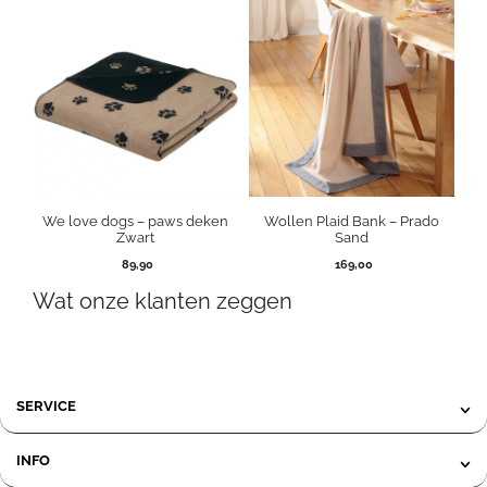
69,50.
39,95.
We love dogs – paws deken
Wollen Plaid Bank – Prado
Zwart
Sand
89,90
169,00
Wat onze klanten zeggen
SERVICE
INFO