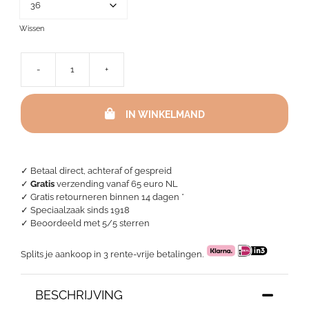
Wissen
-
+
Kato
Nightdress
Latte
IN WINKELMAND
aantal
✓ Betaal direct, achteraf of gespreid
✓
Gratis
verzending vanaf 65 euro NL
✓ Gratis retourneren binnen 14 dagen *
✓ Speciaalzaak sinds 1918
✓
Beoordeeld met 5/5 sterren
Splits je aankoop in 3 rente-vrije betalingen.
BESCHRIJVING