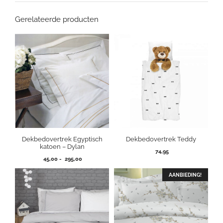
Gerelateerde producten
Dekbedovertrek Egyptisch
Dekbedovertrek Teddy
katoen – Dylan
74,95
Prijsklasse:
45,00
-
295,00
45,00
tot
AANBIEDING!
295,00