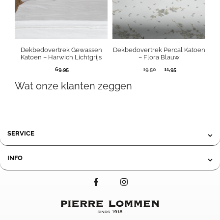
Dekbedovertrek Gewassen
Dekbedovertrek Percal Katoen
Katoen – Harwich Lichtgrijs
– Flora Blauw
Oorspronkelijke
Huidige
69,95
19,50
11,95
prijs
prijs
Wat onze klanten zeggen
was:
is:
19,50.
11,95.
SERVICE
INFO