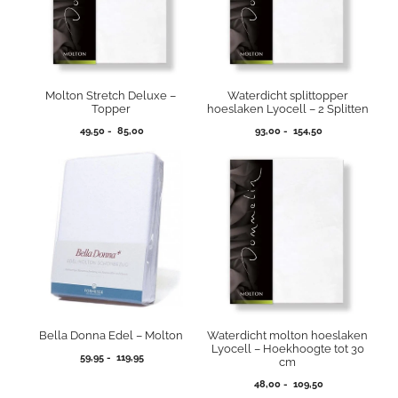
Molton Stretch Deluxe –
Waterdicht splittopper
Topper
hoeslaken Lyocell – 2 Splitten
Prijsklasse:
Prijsklasse:
49,50
-
85,00
93,00
-
154,50
49,50
93,00
tot
tot
85,00
154,50
Bella Donna Edel – Molton
Waterdicht molton hoeslaken
Lyocell – Hoekhoogte tot 30
Prijsklasse:
59,95
-
119,95
cm
59,95
Prijsklasse:
48,00
-
109,50
tot
48,00