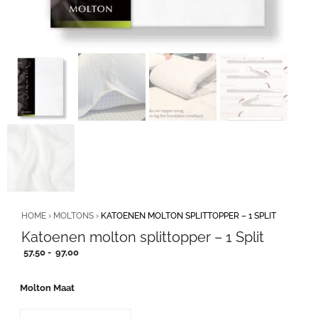
HOME
›
MOLTONS
›
KATOENEN MOLTON SPLITTOPPER – 1 SPLIT
Katoenen molton splittopper – 1 Split
Prijsklasse:
57,50
-
97,00
57,50
tot
Molton Maat
97,00