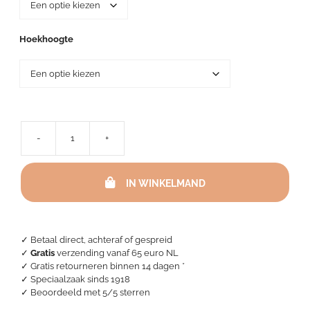
Hoekhoogte
-
+
Katoenen
molton
splittopper
IN WINKELMAND
–
1
Split
aantal
✓ Betaal direct, achteraf of gespreid
✓
Gratis
verzending vanaf 65 euro NL
✓ Gratis retourneren binnen 14 dagen *
✓ Speciaalzaak sinds 1918
✓
Beoordeeld met 5/5 sterren