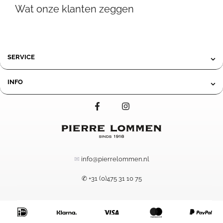
119,95
Wat onze klanten zeggen
tot
109,50
SERVICE
INFO
✉
info@pierrelommen.nl
✆ +31 (0)475 31 10 75
57,50
-