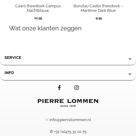
Cawö theedoek Campus
Bunzlau Castle theedoek –
Nachtblauw
Maritime Dark Blue
12,95
9,95
Wat onze klanten zeggen
SERVICE
INFO
✉
info@pierrelommen.nl
✆ +31 (0)475 31 10 75