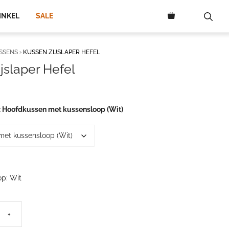
110,00
INKEL
SALE
SSENS
›
KUSSEN ZIJSLAPER HEFEL
jslaper Hefel
rijsklasse:
26,00
ot
Hoofdkussen met kussensloop (Wit)
110,00
op: Wit
+