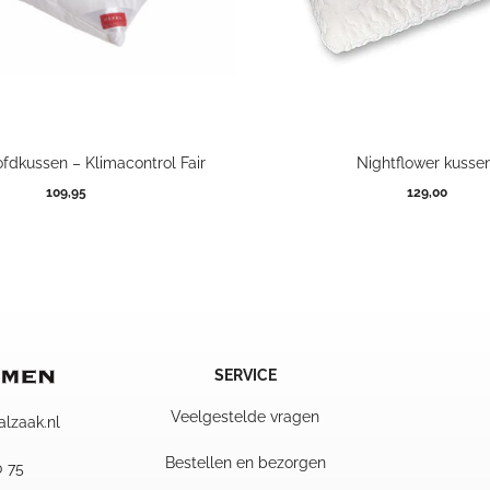
fdkussen – Klimacontrol Fair
Nightflower kusse
109,95
129,00
SERVICE
Veelgestelde vragen
alzaak.nl
Bestellen en bezorgen
0 75