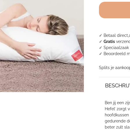
zijslaper
Hefel
aantal
✓ Betaal direct,
✓
Gratis
verzend
✓ Speciaalzaak 
✓
Beoordeeld m
Splits je aankoo
BESCHRIJ
Ben jij een z
Hefel’ zorgt 
hoofdkussen 
gedurende de 
beter zult sl