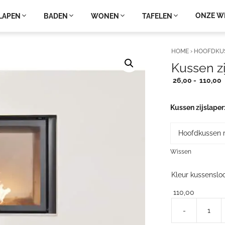
ONZE W
LAPEN
BADEN
WONEN
TAFELEN
HOME
›
HOOFDKU
Kussen zi
P
26,00
-
110,00
t
Kussen zijslaper
Wissen
Kleur kussenslo
110,00
-
Kussen