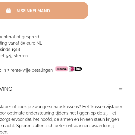
IN WINKELMAND
achteraf of gespreid
ing vanaf 65 euro NL
sinds 1918
et 5/5 sterren
p in 3 rente-vrije betalingen.
VING
ijslaper of zoek je zwangerschapskussens? Het ‘kussen zijslaper
voor optimale ondersteuning tijdens het liggen op de zij. Het
zorgt ervoor dat het hoofd, de armen en knieën steun krijgen
nacht. Spieren zullen zich beter ontspannen, waardoor jij
apen.