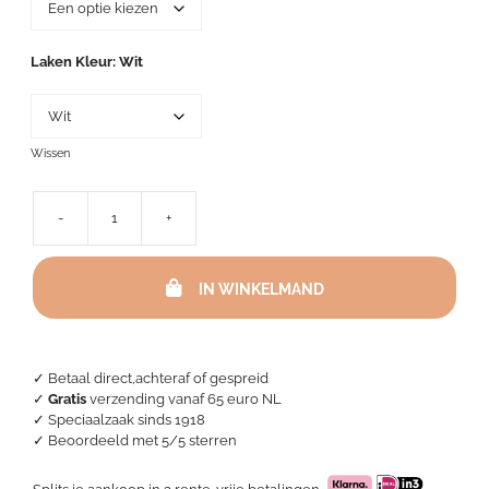
Laken Kleur
Wit
Wissen
-
+
Lakenset
-
Latina
IN WINKELMAND
Wit
aantal
✓ Betaal direct,achteraf of gespreid
✓
Gratis
verzending vanaf 65 euro NL
✓ Speciaalzaak sinds 1918
✓
Beoordeeld met 5/5 sterren