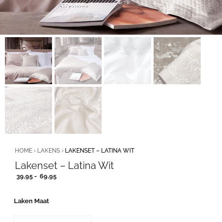
HOME
›
LAKENS
›
LAKENSET – LATINA WIT
Lakenset – Latina Wit
Prijsklasse:
39,95
-
69,95
39,95
tot
Laken Maat
69,95