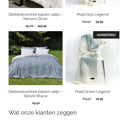
Dekbedovertrek katoen satijn –
Plaid Grijs Legend
Merano Zilver
Oorspronkelijke
Huidige
69,50
39,95
Prijsklasse:
15,00
-
159,95
prijs
prijs
15,00
was:
is:
tot
69,50.
AANBIEDING!
39,95.
159,95
Dekbedovertrek katoen satijn –
Plaid Groen Legend
Stelvio Blauw
Oorspronkelijke
Huidige
69,50
19,95
29,50
prijs
prijs
was:
is:
Wat onze klanten zeggen
69,50.
19,95.