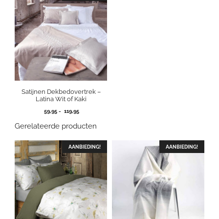
Satijnen Dekbedovertrek –
Latina Wit of Kaki
Prijsklasse:
59,95
-
119,95
59,95
Gerelateerde producten
tot
119,95
AANBIEDING!
AANBIEDING!