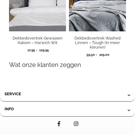
Dekbedovertrek Gewassen
Dekbedovertrek Washed
Katoen – Harwich Wit
Linnen – Tough (In meer
kleuren)
Prijsklasse:
17,95
-
129,95
Prijsklasse:
17,95
59,50
-
419,00
59,50
tot
Wat onze klanten zeggen
tot
129,95
419,00
SERVICE
INFO