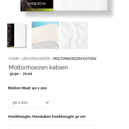
HOME
›
UNCATEGORIZED
›
MOLTONHOEZEN KATOEN
Moltonhoezen katoen
Prijsklasse:
32,50
-
72,00
32,50
tot
Molton Maat
90 x 200
72,00
Hoekhoogte
Hoeslaken hoekhoogte 30 cm