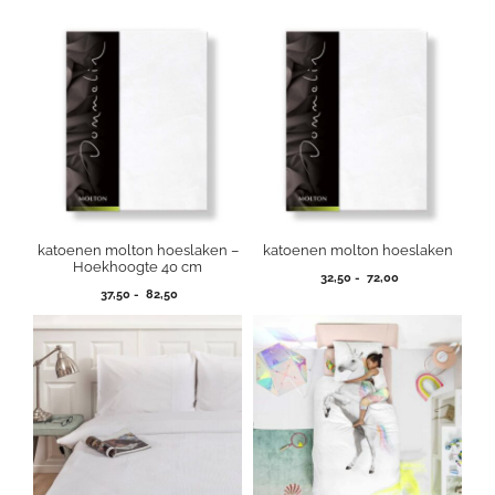
katoenen molton hoeslaken –
katoenen molton hoeslaken
Hoekhoogte 40 cm
Prijsklasse:
32,50
-
72,00
Prijsklasse:
37,50
-
82,50
32,50
37,50
tot
tot
72,00
82,50