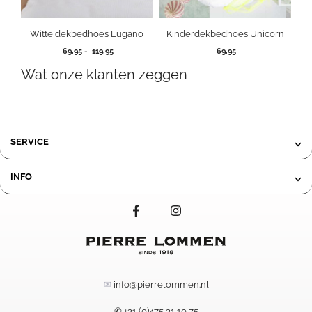
Witte dekbedhoes Lugano
Kinderdekbedhoes Unicorn
Prijsklasse:
69,95
-
119,95
69,95
69,95
Wat onze klanten zeggen
tot
119,95
SERVICE
INFO
✉
info@pierrelommen.nl
✆ +31 (0)475 31 10 75