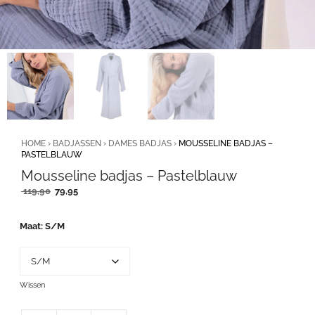
HOME
›
BADJASSEN
›
DAMES BADJAS
›
MOUSSELINE BADJAS –
PASTELBLAUW
Mousseline badjas – Pastelblauw
Oorspronkelijke
Huidige
119,90
79,95
prijs
prijs
was:
is:
Maat
S/M
119,90.
79,95.
Wissen