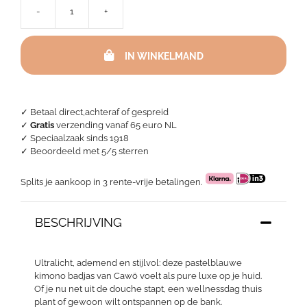
-
+
Mousseline
badjas
-
IN WINKELMAND
Pastelblauw
aantal
✓ Betaal direct,achteraf of gespreid
✓
Gratis
verzending vanaf 65 euro NL
✓ Speciaalzaak sinds 1918
✓
Beoordeeld met 5/5 sterren
Splits je aankoop in 3 rente-vrije betalingen.
BESCHRIJVING
Ultralicht, ademend en stijlvol: deze pastelblauwe
kimono badjas van Cawö voelt als pure luxe op je huid.
Of je nu net uit de douche stapt, een wellnessdag thuis
plant of gewoon wilt ontspannen op de bank.