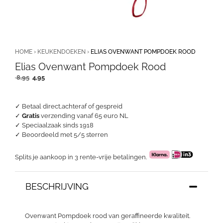
HOME
›
KEUKENDOEKEN
›
ELIAS OVENWANT POMPDOEK ROOD
Elias Ovenwant Pompdoek Rood
Oorspronkelijke
Huidige
8,95
4,95
prijs
prijs
was:
is:
8,95.
4,95.
✓ Betaal direct,achteraf of gespreid
✓
Gratis
verzending vanaf 65 euro NL
✓ Speciaalzaak sinds 1918
✓
Beoordeeld met 5/5 sterren
Splits je aankoop in 3 rente-vrije betalingen.
BESCHRIJVING
Ovenwant Pompdoek rood van geraffineerde kwaliteit.