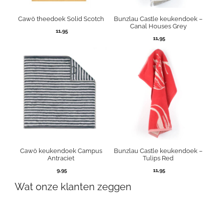
Cawö theedoek Solid Scotch
Bunzlau Castle keukendoek –
Canal Houses Grey
11,95
11,95
Cawö keukendoek Campus
Bunzlau Castle keukendoek –
Antraciet
Tulips Red
9,95
11,95
Wat onze klanten zeggen