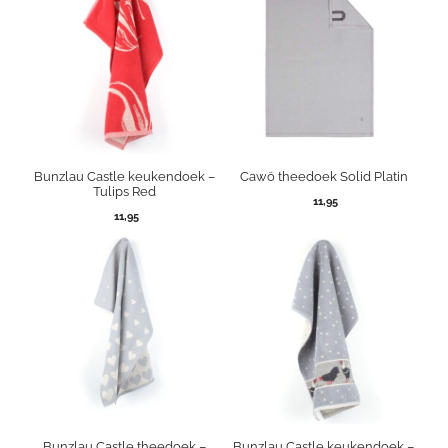
Bunzlau Castle keukendoek –
Cawö theedoek Solid Platin
Tulips Red
11,95
11,95
Bunzlau Castle theedoek –
Bunzlau Castle keukendoek –