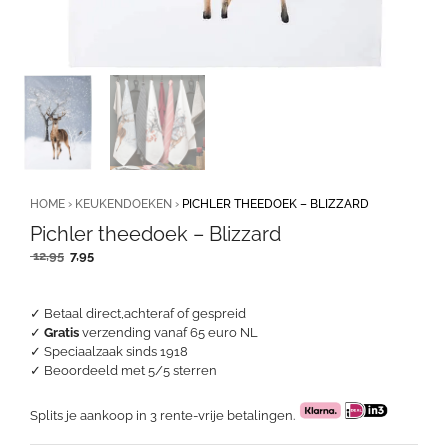
HOME
›
KEUKENDOEKEN
›
PICHLER THEEDOEK – BLIZZARD
Pichler theedoek – Blizzard
Oorspronkelijke
Huidige
12,95
7,95
prijs
prijs
was:
is:
12,95.
7,95.
✓ Betaal direct,achteraf of gespreid
✓
Gratis
verzending vanaf 65 euro NL
✓ Speciaalzaak sinds 1918
✓
Beoordeeld met 5/5 sterren
Splits je aankoop in 3 rente-vrije betalingen.