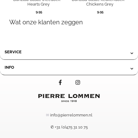
Hearts Grey
Chickens Grey
9,95
9,95
Wat onze klanten zeggen
SERVICE
INFO
✉
info@pierrelommen.nl
✆ +31 (0)475 31 10 75