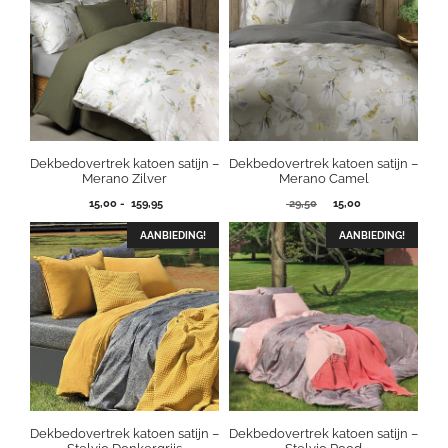
Dekbedovertrek katoen satijn –
Dekbedovertrek katoen satijn –
Merano Zilver
Merano Camel
Prijsklasse:
Oorspronkelijke
Huidige
15,00
-
159,95
29,50
15,00
15,00
prijs
prijs
tot
was:
is:
AANBIEDING!
AANBIEDING!
159,95
29,50.
15,00.
Dekbedovertrek katoen satijn –
Dekbedovertrek katoen satijn –