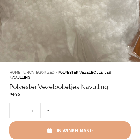
HOME
›
UNCATEGORIZED
›
POLYESTER VEZELBOLLETJES
NAVULLING
Polyester Vezelbolletjes Navulling
14,95
-
+
Polyester
Vezelbolletjes
Navulling
IN WINKELMAND
aantal