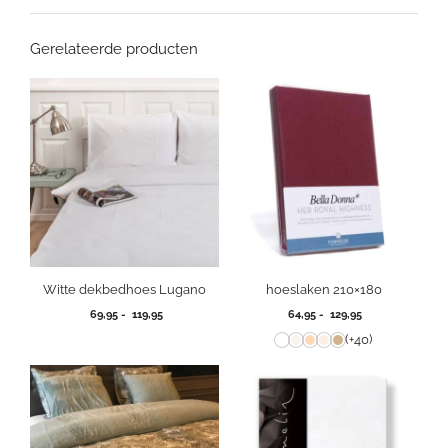
Gerelateerde producten
Witte dekbedhoes Lugano
hoeslaken 210×180
Prijsklasse:
Prijsklasse:
69,95
-
119,95
64,95
-
129,95
69,95
64,95
(+40)
tot
tot
119,95
129,95