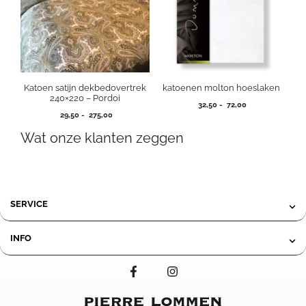
Katoen satijn dekbedovertrek
katoenen molton hoeslaken
240×220 – Pordoi
Prijsklasse:
32,50
-
72,00
Prijsklasse:
29,50
-
275,00
32,50
29,50
tot
Wat onze klanten zeggen
tot
72,00
275,00
SERVICE
INFO