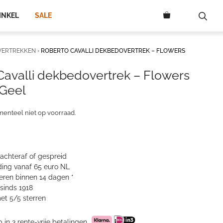
INKEL
SALE
VERTREKKEN
›
ROBERTO CAVALLI DEKBEDOVERTREK – FLOWERS
Cavalli dekbedovertrek – Flowers
 Geel
menteel niet op voorraad.
 achteraf of gespreid
ing vanaf 65 euro NL
neren binnen 14 dagen *
sinds 1918
et 5/5 sterren
p in 3 rente-vrije betalingen.