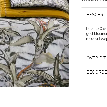
BESCHRIJ
Roberto Caval
geel bloemen
modeontwerpe
OVER DI
BEOORDE