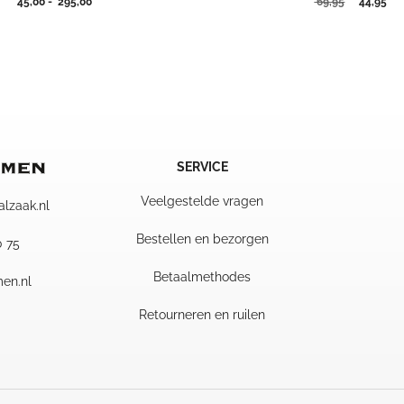
Prijsklasse:
Oorspron
Hui
45,00
-
295,00
69,95
44,95
45,00
prijs
pri
tot
was:
is:
295,00
69,95.
44,
SERVICE
Veelgestelde vragen
alzaak.nl
Bestellen en bezorgen
0 75
Betaalmethodes
en.nl
Retourneren en ruilen