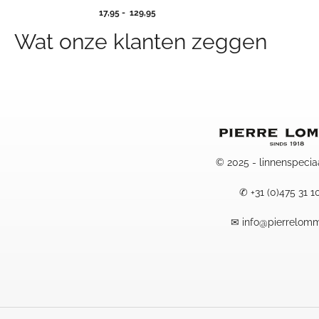
Prijsklasse:
17,95
-
129,95
17,95
Wat onze klanten zeggen
tot
129,95
© 2025 - linnenspecia
✆
+31 (0)475 31 1
✉
info@pierrelomm