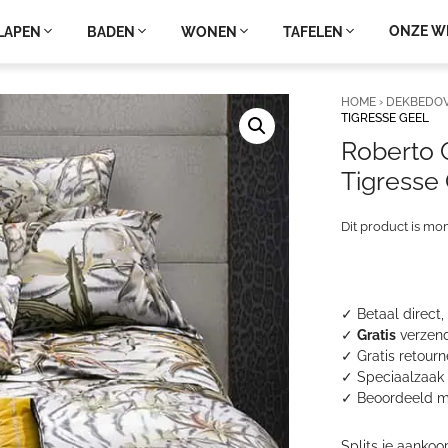
ONZE W
LAPEN
BADEN
WONEN
TAFELEN
HOME
›
DEKBEDO
TIGRESSE GEEL
Roberto 
Tigresse
Dit product is mo
✓ Betaal direct,
✓
Gratis
verzend
✓ Gratis retour
✓ Speciaalzaak 
✓
Beoordeeld m
Splits je aankoo