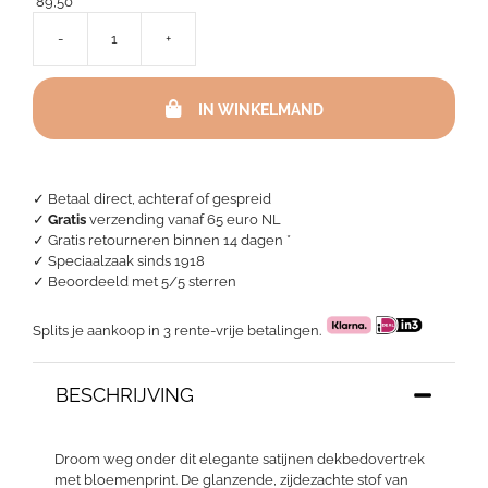
89,50
-
+
Satijnen
Dekbedovertrek
-
IN WINKELMAND
Iris
aantal
✓ Betaal direct, achteraf of gespreid
✓
Gratis
verzending vanaf 65 euro NL
✓ Gratis retourneren binnen 14 dagen *
✓ Speciaalzaak sinds 1918
✓
Beoordeeld met 5/5 sterren
Splits je aankoop in 3 rente-vrije betalingen.
BESCHRIJVING
Droom weg onder dit elegante satijnen dekbedovertrek
met bloemenprint. De glanzende, zijdezachte stof van