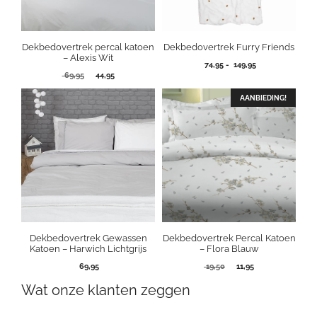
Dekbedovertrek percal katoen
Dekbedovertrek Furry Friends
– Alexis Wit
Prijsklasse:
74,95
-
149,95
Oorspronkelijke
Huidige
69,95
44,95
74,95
prijs
prijs
tot
was:
is:
AANBIEDING!
149,95
69,95.
44,95.
Dekbedovertrek Gewassen
Dekbedovertrek Percal Katoen
Katoen – Harwich Lichtgrijs
– Flora Blauw
Oorspronkelijke
Huidige
69,95
19,50
11,95
prijs
prijs
Wat onze klanten zeggen
was:
is:
19,50.
11,95.