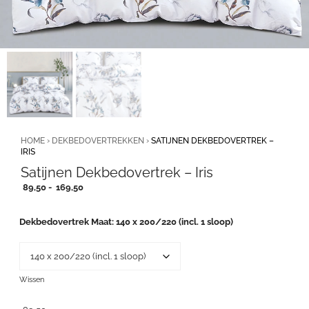
HOME
›
DEKBEDOVERTREKKEN
›
SATIJNEN DEKBEDOVERTREK –
IRIS
Satijnen Dekbedovertrek – Iris
Prijsklasse:
89,50
-
169,50
89,50
tot
Dekbedovertrek Maat
140 x 200/220 (incl. 1 sloop)
169,50
Wissen