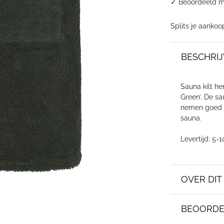
✓
Beoordeeld m
Splits je aankoo
BESCHRIJ
Sauna kilt he
Green’. De s
nemen goed w
sauna.
Levertijd: 5
OVER DI
BEOORDE