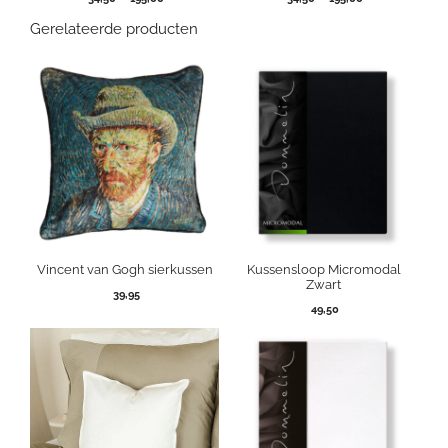
34,50
34,50
Gerelateerde producten
tot
tot
195,00
195,00
Vincent van Gogh sierkussen
Kussensloop Micromodal
Zwart
39,95
49,50