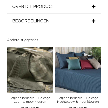
OVER DIT PRODUCT
BEOORDELINGEN
Andere suggesties…
Satijnen bedsprei – Chicago
Satijnen bedsprei – Chicago
Leem & meer kleuren
Nachtblauw & meer kleuren
Prijsklasse:
Prijsklasse:
34,50
-
195,00
34,50
-
195,00