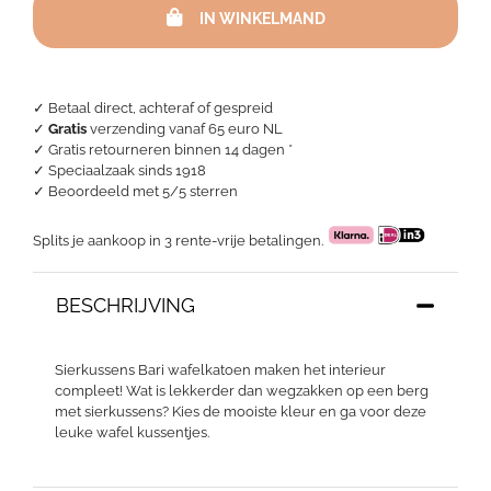
IN WINKELMAND
Bari
aantal
✓ Betaal direct, achteraf of gespreid
✓
Gratis
verzending vanaf 65 euro NL
✓ Gratis retourneren binnen 14 dagen *
✓ Speciaalzaak sinds 1918
✓
Beoordeeld met 5/5 sterren
Splits je aankoop in 3 rente-vrije betalingen.
BESCHRIJVING
Sierkussens Bari wafelkatoen maken het interieur
compleet! Wat is lekkerder dan wegzakken op een berg
met sierkussens? Kies de mooiste kleur en ga voor deze
leuke wafel kussentjes.