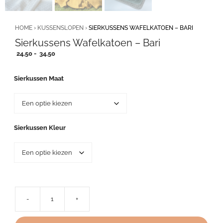
HOME
›
KUSSENSLOPEN
›
SIERKUSSENS WAFELKATOEN – BARI
Sierkussens Wafelkatoen – Bari
Prijsklasse:
24,50
-
34,50
24,50
tot
Sierkussen Maat
34,50
Sierkussen Kleur
-
+
Sierkussens
Wafelkatoen
-