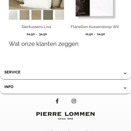
Sierkussens Liva
Flanellen Kussensloop Wit
Prijsklasse:
Prijsklasse:
24,50
-
34,50
11,50
-
14,50
24,50
11,50
Wat onze klanten zeggen
tot
tot
34,50
14,50
SERVICE
INFO