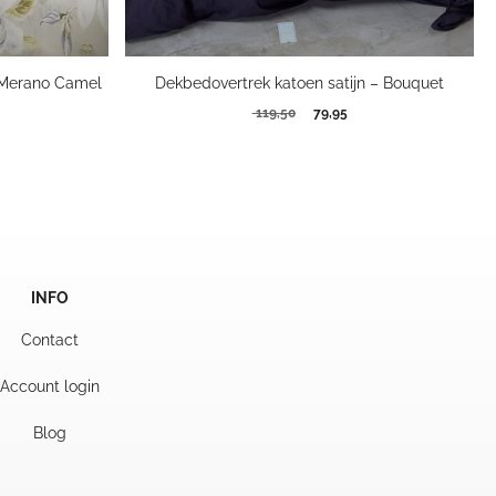
– Merano Camel
Dekbedovertrek katoen satijn – Bouquet
kelijke
dige
Oorspronkelijke
Huidige
119,50
79,95
s
prijs
prijs
was:
is:
00.
119,50.
79,95.
INFO
Contact
Account login
Blog