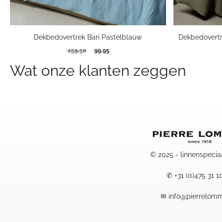
Dekbedovertrek Bari Pastelblauw
Dekbedovertre
Oorspronkelijke
Huidige
159,50
99,95
prijs
prijs
Wat onze klanten zeggen
was:
is:
159,50.
99,95.
© 2025 - linnenspecia
✆
+31 (0)475 31 1
✉
info@pierrelomm