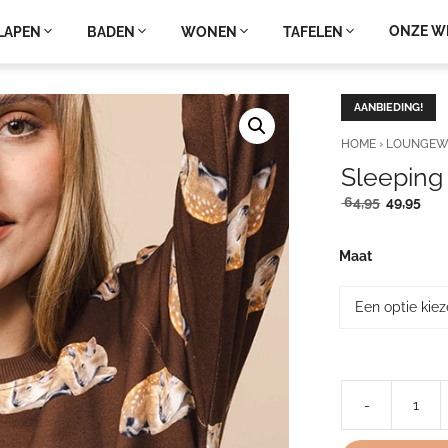
ONZE W
LAPEN
BADEN
WONEN
TAFELEN
AANBIEDING!
HOME
›
LOUNGEW
Sleeping
Oorspronk
Hui
64,95
49,95
prijs
prij
was:
is:
Maat
64,95.
49,9
-
Sleeping
Deer