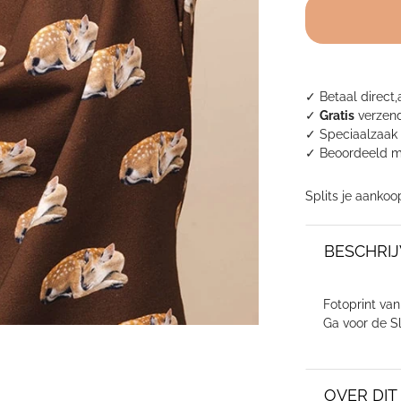
Sweater
Dames
aantal
✓ Betaal direct,
✓
Gratis
verzend
✓ Speciaalzaak 
✓
Beoordeeld m
Splits je aankoo
BESCHRIJ
Fotoprint van 
Ga voor de S
OVER DI