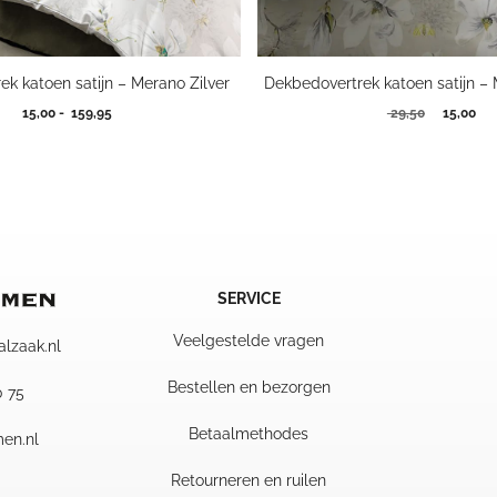
k katoen satijn – Merano Zilver
Dekbedovertrek katoen satijn 
Prijsklasse:
Oorspron
Hui
15,00
-
159,95
29,50
15,00
15,00
prijs
prij
tot
was:
is:
159,95
29,50.
15,
SERVICE
Veelgestelde vragen
alzaak.nl
Bestellen en bezorgen
0 75
Betaalmethodes
en.nl
Retourneren en ruilen