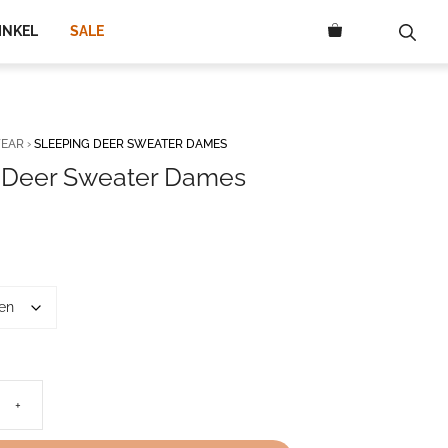
64,95.
49,95.
INKEL
SALE
EAR
›
SLEEPING DEER SWEATER DAMES
 Deer Sweater Dames
elijke
dige
s
5.
+