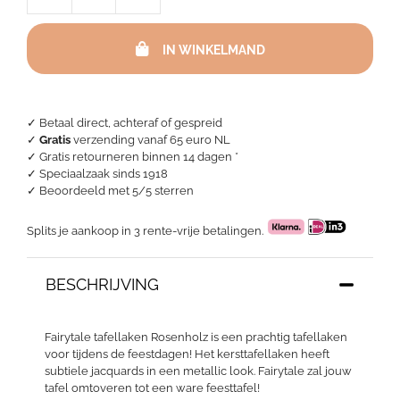
Kerst
-
IN WINKELMAND
Fairytale
Rosenholz
aantal
✓ Betaal direct, achteraf of gespreid
✓
Gratis
verzending vanaf 65 euro NL
✓ Gratis retourneren binnen 14 dagen *
✓ Speciaalzaak sinds 1918
✓
Beoordeeld met 5/5 sterren
Splits je aankoop in 3 rente-vrije betalingen.
BESCHRIJVING
Fairytale tafellaken Rosenholz is een prachtig tafellaken
voor tijdens de feestdagen! Het kersttafellaken heeft
subtiele jacquards in een metallic look. Fairytale zal jouw
tafel omtoveren tot een ware feesttafel!