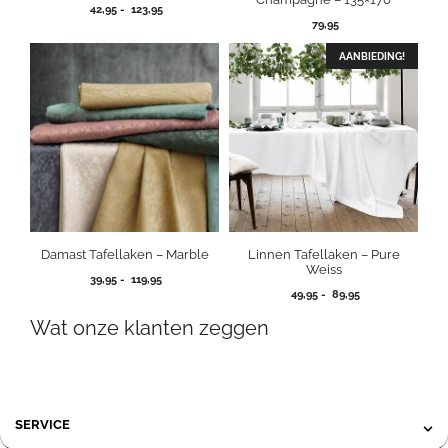
Prijsklasse:
42,95
-
123,95
42,95
79,95
tot
123,95
AANBIEDING!
Damast Tafellaken – Marble
Linnen Tafellaken – Pure
Weiss
Prijsklasse:
39,95
-
119,95
Prijsklasse:
39,95
49,95
-
89,95
49,95
tot
Wat onze klanten zeggen
tot
119,95
89,95
SERVICE