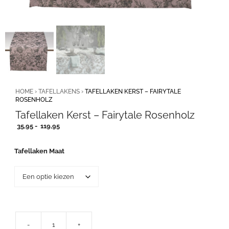
HOME
›
TAFELLAKENS
›
TAFELLAKEN KERST – FAIRYTALE
ROSENHOLZ
Tafellaken Kerst – Fairytale Rosenholz
Prijsklasse:
35,95
-
119,95
35,95
tot
Tafellaken Maat
119,95
-
+
Tafellaken