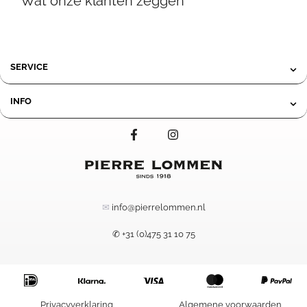
Wat onze klanten zeggen
279,95
SERVICE
INFO
✉
info@pierrelommen.nl
✆ +31 (0)475 31 10 75
209,00
-
Prijsklasse:
Privacyverklaring
Algemene voorwaarden
439,00