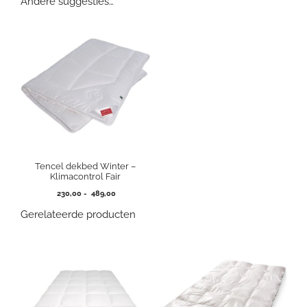
Andere suggesties…
Tencel dekbed Winter –
Klimacontrol Fair
Prijsklasse:
230,00
-
489,00
230,00
Gerelateerde producten
tot
489,00