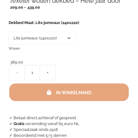
Texeler wollen dekbed – Hele jaar door
Prijsklasse:
209,00
-
439,00
209,00
tot
Dekbed Maat
Lits-jumeaux (240x220)
439,00
Wissen
389,00
-
+
Texeler
wollen
dekbed
IN WINKELMAND
-
Hele
jaar
door
aantal
✓ Betaal direct,achteraf of gespreid
✓
Gratis
verzending vanaf 65 euro NL
✓ Speciaalzaak sinds 1918
✓
Beoordeeld met 5/5 sterren