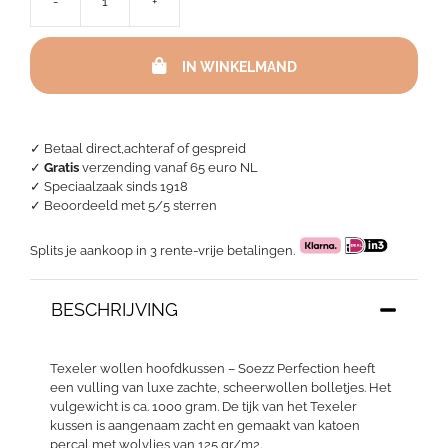
-
+
Texeler
wollen
hoofdkussen
IN WINKELMAND
-
Soezz
Perfection
aantal
✓ Betaal direct,achteraf of gespreid
✓
Gratis
verzending vanaf 65 euro NL
✓ Speciaalzaak sinds 1918
✓
Beoordeeld met 5/5 sterren
Splits je aankoop in 3 rente-vrije betalingen.
BESCHRIJVING
Texeler wollen hoofdkussen – Soezz Perfection heeft
een vulling van luxe zachte, scheerwollen bolletjes. Het
vulgewicht is ca. 1000 gram. De tijk van het Texeler
kussen is aangenaam zacht en gemaakt van katoen
percal met wolvlies van 125 gr/m2.