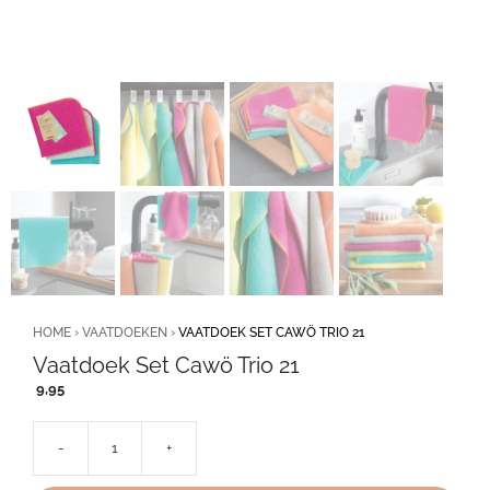
HOME
›
VAATDOEKEN
›
VAATDOEK SET CAWÖ TRIO 21
Vaatdoek Set Cawö Trio 21
9,95
-
+
Vaatdoek
Set