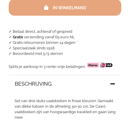
Cawö
IN WINKELMAND
Trio
21
aantal
✓ Betaal direct, achteraf of gespreid
✓
Gratis
verzending vanaf 65 euro NL
✓ Gratis retourneren binnen 14 dagen *
✓ Speciaalzaak sinds 1918
✓
Beoordeeld met 5/5 sterren
Splits je aankoop in 3 rente-vrije betalingen.
BESCHRIJVING
Set van drie stuks vaatdoeken in frisse kleuren. Gemaakt
van dikke katoen in de afmeting 30×30 cm. De Cawö
vaatdoeken zijn van hoogwaardige kwaliteit en gaan lang
mee.