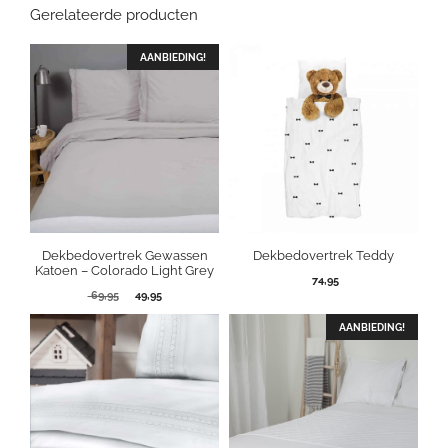
Gerelateerde producten
AANBIEDING!
Dekbedovertrek Gewassen
Dekbedovertrek Teddy
Katoen – Colorado Light Grey
74,95
Oorspronkelijke
Huidige
69,95
49,95
prijs
prijs
was:
is:
AANBIEDING!
69,95.
49,95.