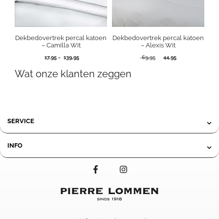
Dekbedovertrek percal katoen
Dekbedovertrek percal katoen
– Camilla Wit
– Alexis Wit
Prijsklasse:
Oorspronkelijke
Huidige
17,95
-
139,95
69,95
44,95
17,95
prijs
prijs
Wat onze klanten zeggen
tot
was:
is:
139,95
69,95.
44,95.
SERVICE
INFO