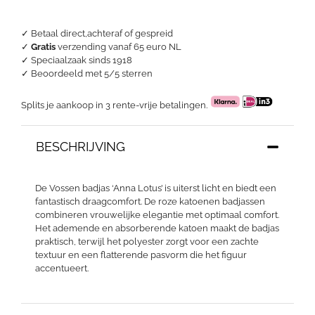
aantal
✓ Betaal direct,achteraf of gespreid
✓
Gratis
verzending vanaf 65 euro NL
✓ Speciaalzaak sinds 1918
✓
Beoordeeld met 5/5 sterren
Splits je aankoop in 3 rente-vrije betalingen.
BESCHRIJVING
De Vossen badjas ‘Anna Lotus’ is uiterst licht en biedt een
fantastisch draagcomfort. De roze katoenen badjassen
combineren vrouwelijke elegantie met optimaal comfort.
Het ademende en absorberende katoen maakt de badjas
praktisch, terwijl het polyester zorgt voor een zachte
textuur en een flatterende pasvorm die het figuur
accentueert.