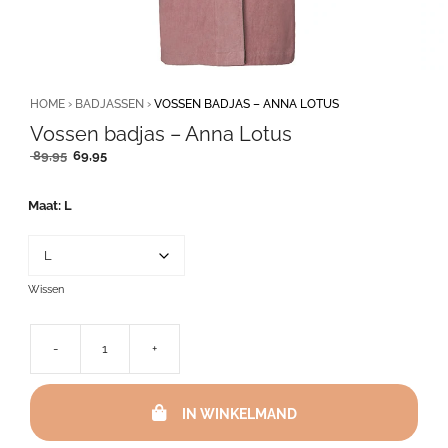
HOME
›
BADJASSEN
›
VOSSEN BADJAS – ANNA LOTUS
Vossen badjas – Anna Lotus
Oorspronkelijke
Huidige
89,95
69,95
prijs
prijs
was:
is:
Maat
L
89,95.
69,95.
Wissen
-
+
Vossen
badjas
-
IN WINKELMAND
Anna
Lotus