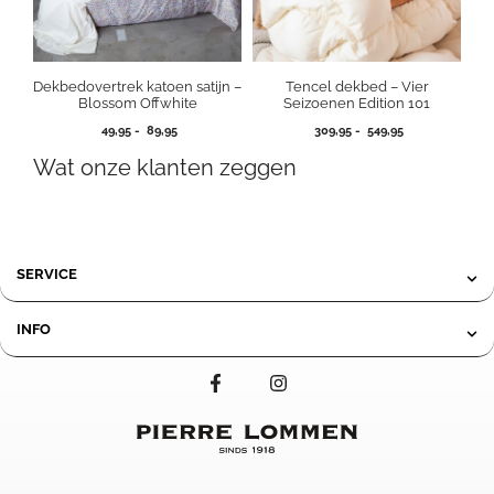
Dekbedovertrek katoen satijn –
Tencel dekbed – Vier
Blossom Offwhite
Seizoenen Edition 101
Prijsklasse:
Prijsklasse:
49,95
-
89,95
309,95
-
549,95
49,95
309,95
Wat onze klanten zeggen
tot
tot
89,95
549,95
SERVICE
INFO