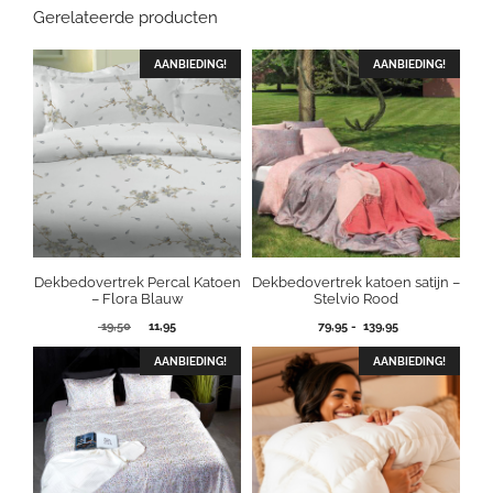
Gerelateerde producten
AANBIEDING!
AANBIEDING!
Dekbedovertrek Percal Katoen
Dekbedovertrek katoen satijn –
– Flora Blauw
Stelvio Rood
Oorspronkelijke
Huidige
Prijsklasse:
19,50
11,95
79,95
-
139,95
prijs
prijs
79,95
was:
is:
tot
AANBIEDING!
AANBIEDING!
19,50.
11,95.
139,95