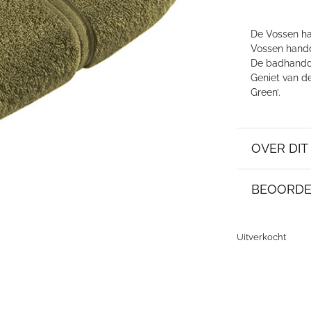
De Vossen ha
Vossen handd
De badhanddoe
Geniet van de
Green’.
OVER DI
BEOORDE
Uitverkocht