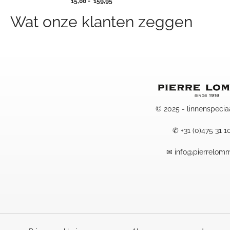
Prijsklasse:
15,00
-
159,95
15,00
Wat onze klanten zeggen
tot
159,95
© 2025 - linnenspecia
✆
+31 (0)475 31 1
✉
info@pierrelomm