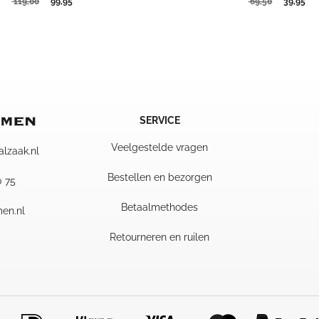
Oorspronkelijke
Huidige
Oorspron
Hui
119,00
99,95
69,50
39,95
prijs
prijs
prijs
pri
was:
is:
was:
is:
119,00.
99,95.
69,50.
39,
SERVICE
Veelgestelde vragen
alzaak.nl
Bestellen en bezorgen
0 75
Betaalmethodes
en.nl
Retourneren en ruilen