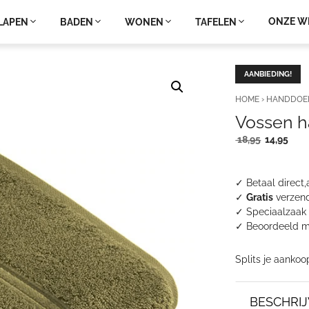
ONZE W
LAPEN
BADEN
WONEN
TAFELEN
AANBIEDING!
HOME
›
HANDDOE
Vossen h
Oorspronk
Huid
18,95
14,95
prijs
prijs
was:
is:
18,95.
14,9
✓ Betaal direct,
✓
Gratis
verzend
✓ Speciaalzaak 
✓
Beoordeeld m
Splits je aankoo
BESCHRIJ