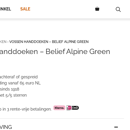
INKEL
SALE
KEN
›
VOSSEN HANDDOEKEN – BELIEF ALPINE GREEN
anddoeken – Belief Alpine Green
elijke
ige
5.
achteraf of gespreid
ing vanaf 65 euro NL
sinds 1918
et 5/5 sterren
p in 3 rente-vrije betalingen.
VING