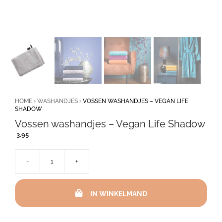
HOME
›
WASHANDJES
›
VOSSEN WASHANDJES – VEGAN LIFE
SHADOW
Vossen washandjes – Vegan Life Shadow
3,95
-
+
Vossen
washandjes
-
IN WINKELMAND
Vegan
Life
Shadow
aantal