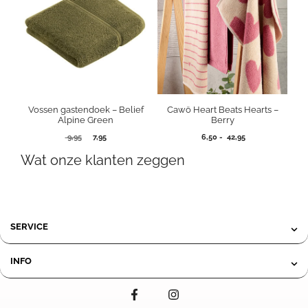
Vossen gastendoek – Belief
Cawö Heart Beats Hearts –
Alpine Green
Berry
Oorspronkelijke
Huidige
Prijsklasse:
9,95
7,95
6,50
-
42,95
prijs
prijs
6,50
Wat onze klanten zeggen
was:
is:
tot
9,95.
7,95.
42,95
SERVICE
INFO