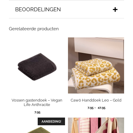
BEOORDELINGEN
Gerelateerde producten
Vossen gastendoek – Vegan
Cawö Handdoek Leo – Gold
Life Anthracite
Prijsklasse:
7,95
-
47,95
7,95
7,95
tot
AANBIEDING!
47,95