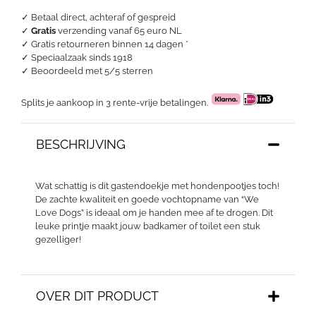
aantal
✓ Betaal direct, achteraf of gespreid
✓
Gratis
verzending vanaf 65 euro NL
✓ Gratis retourneren binnen 14 dagen *
✓ Speciaalzaak sinds 1918
✓
Beoordeeld met 5/5 sterren
Splits je aankoop in 3 rente-vrije betalingen.
BESCHRIJVING
Wat schattig is dit gastendoekje met hondenpootjes toch!
De zachte kwaliteit en goede vochtopname van “We
Love Dogs” is ideaal om je handen mee af te drogen. Dit
leuke printje maakt jouw badkamer of toilet een stuk
gezelliger!
OVER DIT PRODUCT