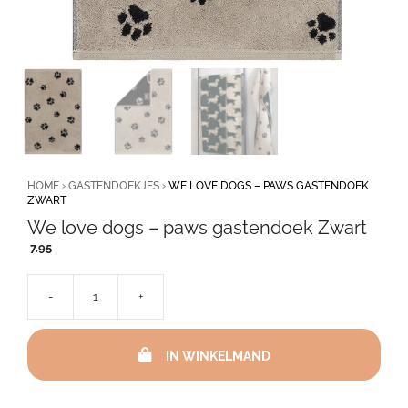
HOME
›
GASTENDOEKJES
›
WE LOVE DOGS – PAWS GASTENDOEK
ZWART
We love dogs – paws gastendoek Zwart
7,95
-
+
We
love
dogs
IN WINKELMAND
–
paws
gastendoek
Zwart