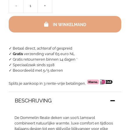
-
+
Wollen
deken
-
IN WINKELMAND
Reale
Taupe/
Ecru
aantal
✓ Betaal direct, achteraf of gespreid
✓
Gratis
verzending vanaf 65 euro NL
✓ Gratis retourneren binnen 14 dagen *
✓ Speciaalzaak sinds 1918
✓
Beoordeeld met 5/5 sterren
Splits je aankoop in 3 rente-vrije betalingen.
BESCHRIJVING
De Dommelin Reale deken van 100% lamswol
combineert natuurlijke warmte, luxe comfort en tijdloos
Italiaans design tot een stijlvolle blikvanger voor elke