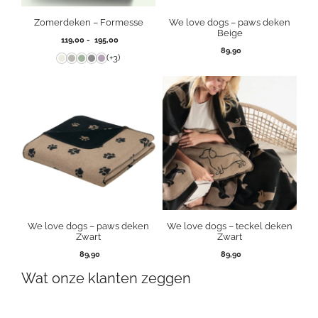
Zomerdeken – Formesse
We love dogs – paws deken
Beige
Prijsklasse:
119,00
-
195,00
119,00
89,90
(+3)
tot
195,00
We love dogs – paws deken
We love dogs – teckel deken
Zwart
Zwart
89,90
89,90
Wat onze klanten zeggen