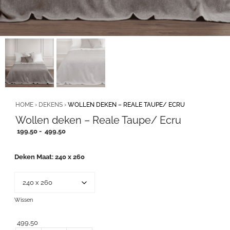
HOME
›
DEKENS
›
WOLLEN DEKEN – REALE TAUPE/ ECRU
Wollen deken – Reale Taupe/ Ecru
Prijsklasse:
199,50
-
499,50
199,50
tot
Deken Maat
240 x 260
499,50
Wissen
499,50