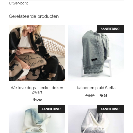
Uitverkocht
Gerelateerde producten
AANBIEDING!
We love dogs – teckel deken
Katoenen plaid Stella
Zwart
Oorspronkelijke
Huidige
69,50
19,95
89,90
prijs
prijs
was:
is:
AANBIEDING!
69,50.
AANBIEDING!
19,95.