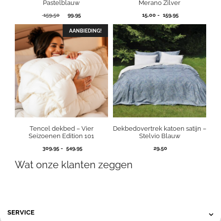
Pastelblauw
Merano Zilver
Oorspronkelijke
Huidige
Prijsklasse:
159,50
99,95
15,00
-
159,95
prijs
prijs
15,00
was:
is:
tot
AANBIEDING!
159,50.
99,95.
159,95
Tencel dekbed – Vier
Dekbedovertrek katoen satijn –
Seizoenen Edition 101
Stelvio Blauw
Prijsklasse:
309,95
-
549,95
29,50
309,95
Wat onze klanten zeggen
tot
549,95
SERVICE