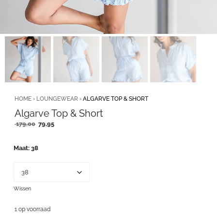
HOME
›
LOUNGEWEAR
›
ALGARVE TOP & SHORT
Algarve Top & Short
Oorspronkelijke
Huidige
179,00
79,95
prijs
prijs
was:
is:
Maat
38
179,00.
79,95.
Wissen
1 op voorraad