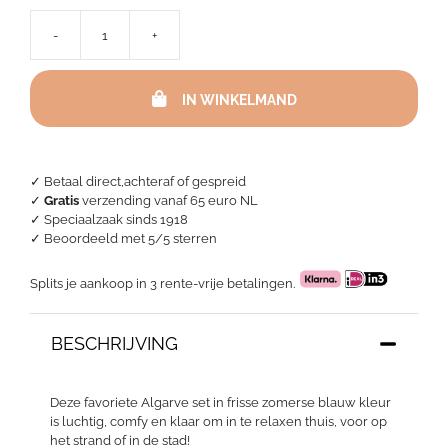
-
+
Algarve
Top
&
IN WINKELMAND
Short
aantal
✓ Betaal direct,achteraf of gespreid
✓
Gratis
verzending vanaf 65 euro NL
✓ Speciaalzaak sinds 1918
✓
Beoordeeld met 5/5 sterren
Splits je aankoop in 3 rente-vrije betalingen.
BESCHRIJVING
Deze favoriete Algarve set in frisse zomerse blauw kleur
is luchtig, comfy en klaar om in te relaxen thuis, voor op
het strand of in de stad!