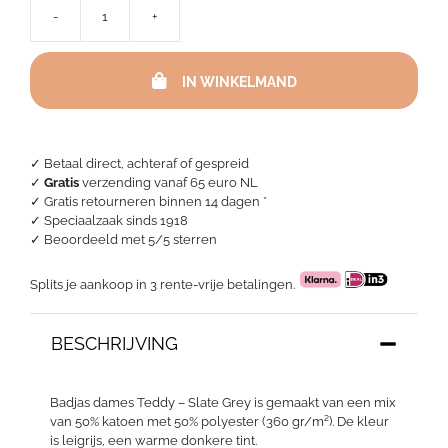
-
+
Badjas
dames
Teddy
IN WINKELMAND
-
Slate
Grey
aantal
✓ Betaal direct, achteraf of gespreid
✓
Gratis
verzending vanaf 65 euro NL
✓ Gratis retourneren binnen 14 dagen *
✓ Speciaalzaak sinds 1918
✓
Beoordeeld met 5/5 sterren
Splits je aankoop in 3 rente-vrije betalingen.
BESCHRIJVING
Badjas dames Teddy – Slate Grey is gemaakt van een mix
van 50% katoen met 50% polyester (360 gr/m²). De kleur
is leigrijs, een warme donkere tint.