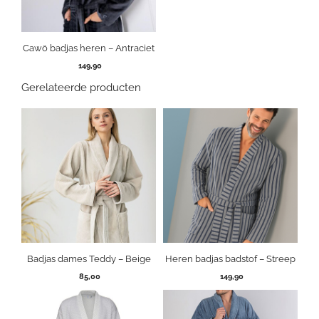
Cawö badjas heren – Antraciet
149,90
Gerelateerde producten
Badjas dames Teddy – Beige
Heren badjas badstof – Streep
85,00
149,90