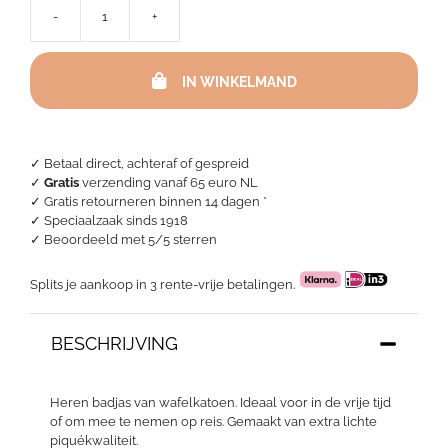
-
+
Badjas
heren
wafelkatoen
IN WINKELMAND
-
Navy
aantal
✓ Betaal direct, achteraf of gespreid
✓
Gratis
verzending vanaf 65 euro NL
✓ Gratis retourneren binnen 14 dagen *
✓ Speciaalzaak sinds 1918
✓
Beoordeeld met 5/5 sterren
Splits je aankoop in 3 rente-vrije betalingen.
BESCHRIJVING
Heren badjas van wafelkatoen. Ideaal voor in de vrije tijd
of om mee te nemen op reis. Gemaakt van extra lichte
piquékwaliteit.