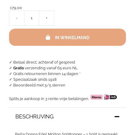
179,00
-
+
Bella
Donna
Edel
IN WINKELMAND
Molton
Splittopper
-
1
Split
✓ Betaal direct, achteraf of gespreid
aantal
✓
Gratis
verzending vanaf 65 euro NL
✓ Gratis retourneren binnen 14 dagen *
✓ Speciaalzaak sinds 1918
✓
Beoordeeld met 5/5 sterren
Splits je aankoop in 3 rente-vrije betalingen.
BESCHRIJVING
Bella Donna Edel Molton Splittopper – 1 Split is gemaakt