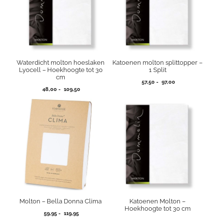
Waterdicht molton hoeslaken
Katoenen molton splittopper –
Lyocell – Hoekhoogte tot 30
1 Split
cm
Prijsklasse:
57,50
-
97,00
Prijsklasse:
48,00
-
109,50
57,50
48,00
tot
tot
97,00
109,50
Molton – Bella Donna Clima
Katoenen Molton –
Hoekhoogte tot 30 cm
Prijsklasse:
59,95
-
119,95