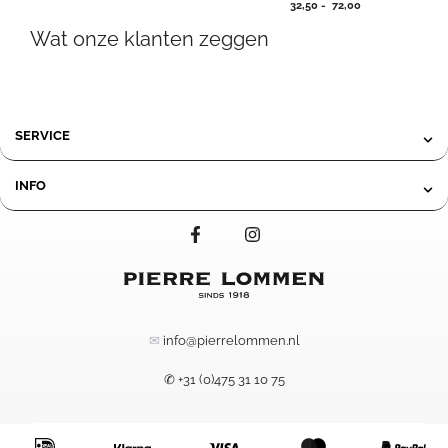
Prijsklasse:
59,95
32,50
-
72,00
32,50
tot
Wat onze klanten zeggen
tot
119,95
72,00
SERVICE
INFO
✉
info@pierrelommen.nl
✆ +31 (0)475 31 10 75