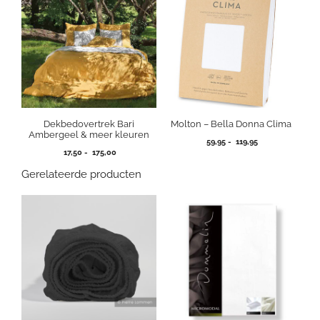
Dekbedovertrek Bari
Molton – Bella Donna Clima
Ambergeel & meer kleuren
Prijsklasse:
59,95
-
119,95
Prijsklasse:
17,50
-
175,00
59,95
17,50
tot
Gerelateerde producten
tot
119,95
175,00