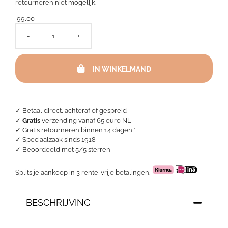
retourneren niet mogelijk.
99,00
-
+
Bella
Gracia
Hoeslaken
IN WINKELMAND
Met
1
Split
aantal
✓ Betaal direct, achteraf of gespreid
✓
Gratis
verzending vanaf 65 euro NL
✓ Gratis retourneren binnen 14 dagen *
✓ Speciaalzaak sinds 1918
✓
Beoordeeld met 5/5 sterren
Splits je aankoop in 3 rente-vrije betalingen.
BESCHRIJVING