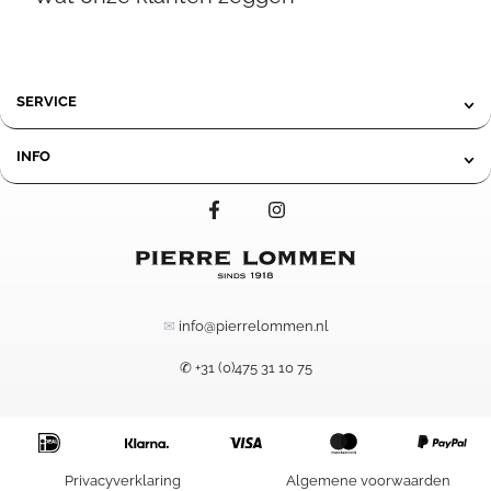
SERVICE
INFO
✉
info@pierrelommen.nl
✆ +31 (0)475 31 10 75
85,00
-
Prijsklasse:
Privacyverklaring
Algemene voorwaarden
109,00