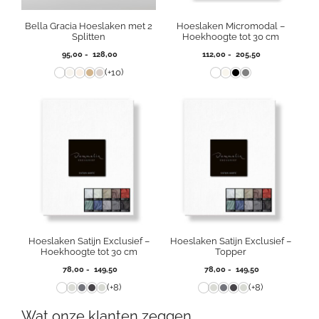
Bella Gracia Hoeslaken met 2
Hoeslaken Micromodal –
Splitten
Hoekhoogte tot 30 cm
Prijsklasse:
Prijsklasse:
95,00
-
128,00
112,00
-
205,50
95,00
112,00
(+10)
tot
tot
128,00
205,50
Hoeslaken Satijn Exclusief –
Hoeslaken Satijn Exclusief –
Hoekhoogte tot 30 cm
Topper
Prijsklasse:
Prijsklasse:
78,00
-
149,50
78,00
-
149,50
78,00
78,00
(+8)
(+8)
tot
tot
149,50
149,50
Wat onze klanten zeggen